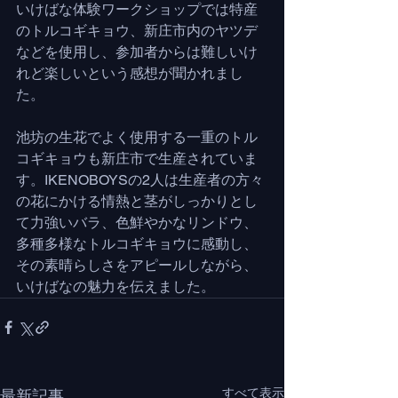
いけばな体験ワークショップでは特産
のトルコギキョウ、新庄市内のヤツデ
などを使用し、参加者からは難しいけ
れど楽しいという感想が聞かれまし
た。
池坊の生花でよく使用する一重のトル
コギキョウも新庄市で生産されていま
す。IKENOBOYSの2人は生産者の方々
の花にかける情熱と茎がしっかりとし
て力強いバラ、色鮮やかなリンドウ、
多種多様なトルコギキョウに感動し、
その素晴らしさをアピールしながら、
いけばなの魅力を伝えました。
すべて表示
最新記事