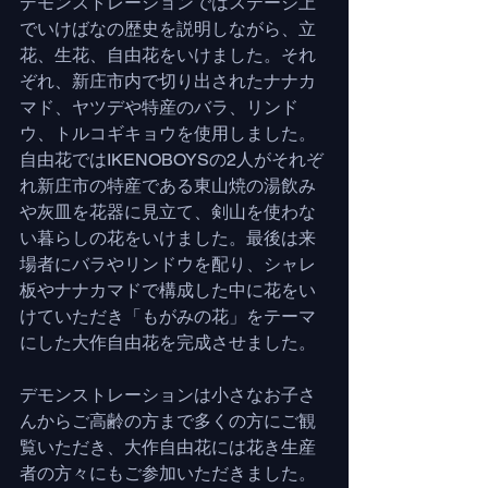
デモンストレーションではステージ上
でいけばなの歴史を説明しながら、立
花、生花、自由花をいけました。それ
ぞれ、新庄市内で切り出されたナナカ
マド、ヤツデや特産のバラ、リンド
ウ、トルコギキョウを使用しました。
自由花ではIKENOBOYSの2人がそれぞ
れ新庄市の特産である東山焼の湯飲み
や灰皿を花器に見立て、剣山を使わな
い暮らしの花をいけました。最後は来
場者にバラやリンドウを配り、シャレ
板やナナカマドで構成した中に花をい
けていただき「もがみの花」をテーマ
にした大作自由花を完成させました。
デモンストレーションは小さなお子さ
んからご高齢の方まで多くの方にご観
覧いただき、大作自由花には花き生産
者の方々にもご参加いただきました。