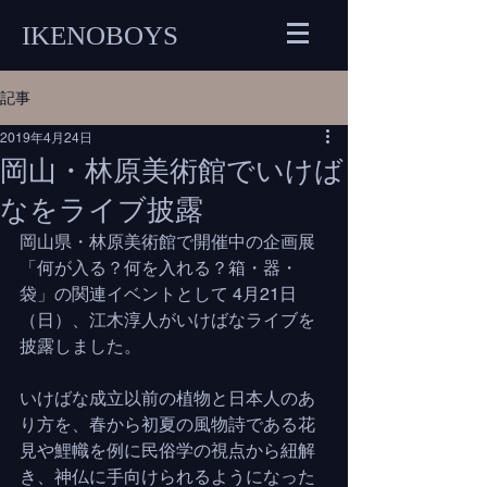
IKENOBOYS
記事
2019年4月24日
岡山・林原美術館でいけば
なをライブ披露
岡山県・林原美術館で開催中の企画展
「何が入る？何を入れる？箱・器・
袋」の関連イベントとして 4月21日
（日）、江木淳人がいけばなライブを
披露しました。
いけばな成立以前の植物と日本人のあ
り方を、春から初夏の風物詩である花
見や鯉幟を例に民俗学の視点から紐解
き、神仏に手向けられるようになった