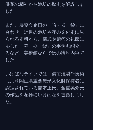
供花の精神から池坊の歴史を解説しま
した。
また、展覧会企画の「箱・器・袋」に
合わせ、近世の池坊や花の文化史に見
られる史料から、儀式や贈答の礼節に
応じた「箱・器・袋」の事例も紹介す
るなど、美術館ならではの講座内容で
した。
いけばなライブでは、備前焼製作技術
により岡山県重要無形文化財保持者に
認定されている吉本正氏、金重晃介氏
の作品を花器にいけばなを披露しまし
た。