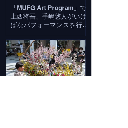
「MUFG Art Program」で
上西将吾、手嶋悠人がいけ
ばなパフォーマンスを行い
ます
『葵マルシェvol.6 -Easter
Spring Marche-』で田中伸