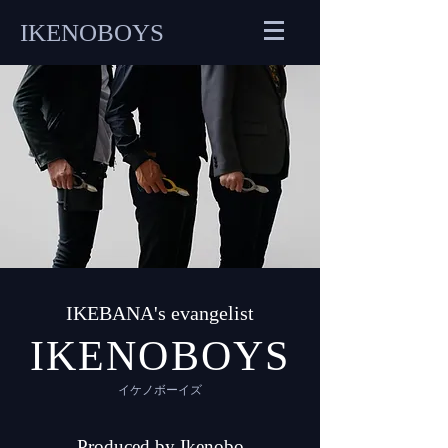
IKENOBOYS
IKEBANA's evangelist
IKENOBOYS
イケノボーイズ
​Produced by Ikenobo