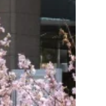
18：00～ （17：20頃開場） 場所：三
菱UFJ銀行大阪ビル本館1階 ギャラリーラウ
ンジ （大阪市中央区伏見町3-5-6） 観
覧：無料（先着順） ※満席の際はご
入場いただけない場合がございます