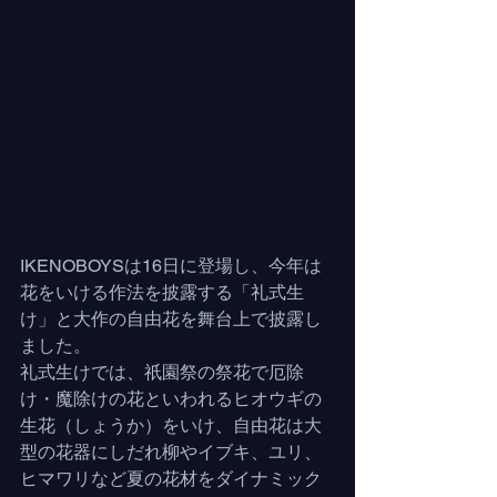
IKENOBOYSは16日に登場し、今年は
花をいける作法を披露する「礼式生
け」と大作の自由花を舞台上で披露し
ました。
礼式生けでは、祇園祭の祭花で厄除
け・魔除けの花といわれるヒオウギの
生花（しょうか）をいけ、自由花は大
型の花器にしだれ柳やイブキ、ユリ、
ヒマワリなど夏の花材をダイナミック