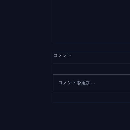
コメント
コメントを追加…
「MUFG Art Program」で上
西将吾、手嶋悠人がいけばな
パフォーマンスを行います