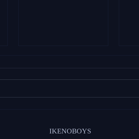
『葵マルシェvol.6 -Easter
京都
Spring Marche-』で田中伸明
いけ
がパフォーマンスを行いまし
いま
た
IKENOBOYS