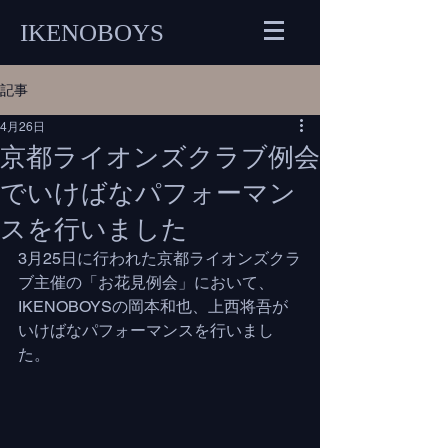
IKENOBOYS
記事
4月26日
京都ライオンズクラブ例会
でいけばなパフォーマン
スを行いました
3月25日に行われた京都ライオンズクラ
ブ主催の「お花見例会」において、
IKENOBOYSの岡本和也、上西将吾が
いけばなパフォーマンスを行いまし
た。