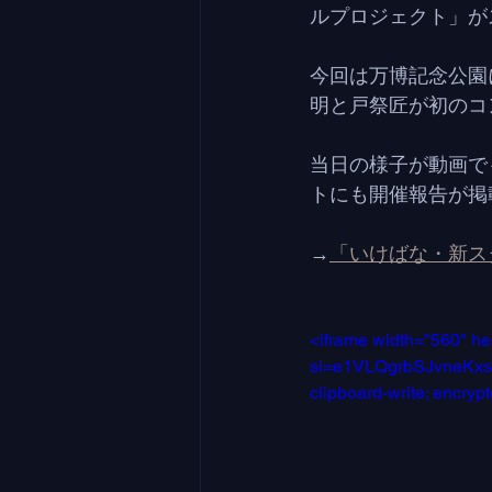
ルプロジェクト」が
今回は万博記念公園に
明と戸祭匠が初のコ
当日の様子が動画で
トにも開催報告が掲
→
「いけばな・新ス
<iframe width="560" h
si=e1VLQgrbSJvneKxs" t
clipboard-write; encryp