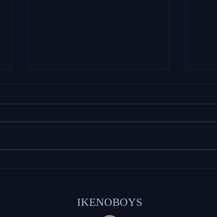
『葵マルシェvol.6 -Easter
京都
Spring Marche-』で田中伸明
いけ
がパフォーマンスを行いまし
いま
た
IKENOBOYS