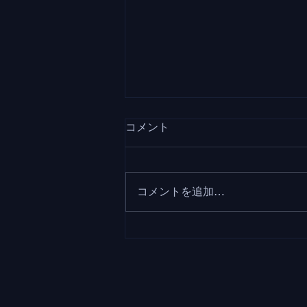
コメント
コメントを追加…
「MUFG Art Program」で上
西将吾、手嶋悠人がいけばな
パフォーマンスを行います