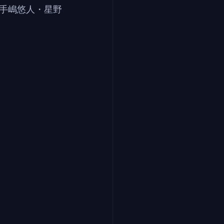
手嶋悠人・星野