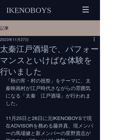
IKENOBOYS
記事
2023年11月27日
太秦江戸酒場で、パフォー
マンスといけばな体験を
行いました
「秋の宵・村の祝祭」をテーマに、太
秦映画村が江戸時代さながらの雰囲気
になる「太秦　江戸酒場」が行われま
した。
11月25日と26日に元IKENOBOYSで現
在ADVISORを務める藤井真、現メンバ
ーの馬場健と新メンバーの星野貴志が