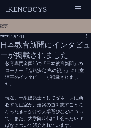
IKENOBOYS
記事
2023年3月17日
日本教育新聞にインタビュ
ーが掲載されました
教育専門全国紙の「日本教育新聞」の
コーナー「進路決定 私の視点」に山室
涼平のインタビューが掲載されまし
た。
現在、一級建築士としてゼネコンに勤
務する山室が、建築の道を志すことに
なったきっかけや大学選びなどについ
て、また、大学院時代に出会ったいけ
ばなについて紹介されています。